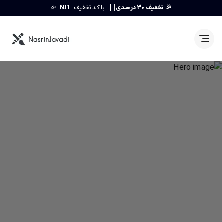
🎉
تخفیف ۳۰ درصدی
|
|
با کد تخفیف
NJ1
🎉